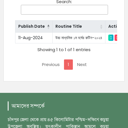
Search:
Publish Date
Routine Title
Action
11-Aug-2024
উচ্চ মাধ্যমিক ১ম বর্ষের রুটিন-২০২৪
Showing 1 to 1 of 1 entries
Previous
1
Next
আমাদের সম্পর্কে
চাঁদপুর জেলা থেকে প্রায় ৪৫ কিলোমিটার পশ্চিম-দক্ষিণে কচুয়া
উপজেলা অবস্থিত। তৎকালীন পাকিস্থান আমলে কচুয়া