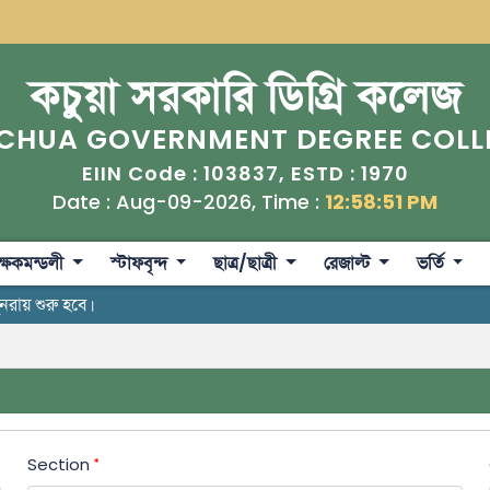
কচুয়া সরকারি ডিগ্রি কলেজ
CHUA GOVERNMENT DEGREE COLL
103837
1970
EIIN Code :
, ESTD :
Date : Aug-09-2026, Time :
12:58:52 PM
ক্ষকমন্ডলী
স্টাফবৃন্দ
ছাত্র/ছাত্রী
রেজাল্ট
ভর্তি
পুনরায় শুরু হবে।
Section